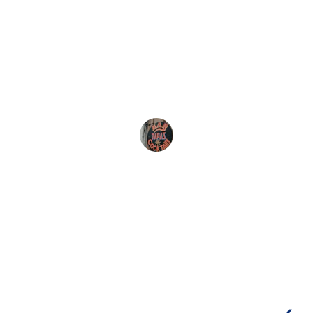
r mágico en la costa brava. Las tapas son exqui
ente vibrante. Perfecto para disfrutar del atarde
un buen cóctel.
María López