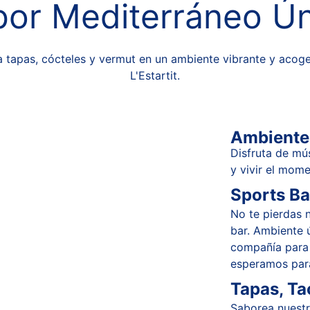
or Mediterráneo Ú
a tapas, cócteles y vermut en un ambiente vibrante y acog
L'Estartit.
Ambiente
Disfruta de mús
y vivir el mome
Sports Ba
No te pierdas n
bar. Ambiente ú
compañía para d
esperamos para
Tapas, Ta
Saborea nuestra