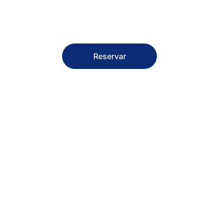
Disfruta tapas, cervezas, cócteles y momentos únicos aquí
Reservar
★★★★★
Delicioso, vibrante, acogedor, auténtico, memorable.